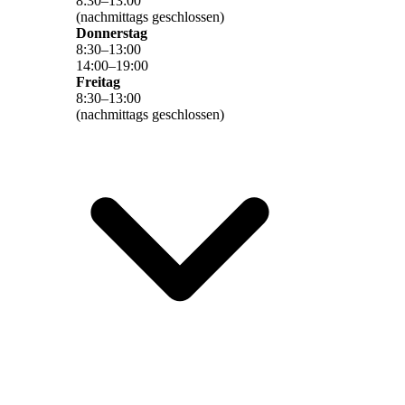
8
:
30
–
13
:
00
(nachmittags geschlossen)
Donnerstag
8
:
30
–
13
:
00
14
:
00
–
19
:
00
Freitag
8
:
30
–
13
:
00
(nachmittags geschlossen)