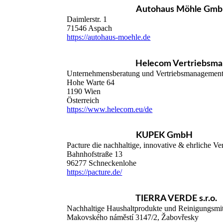
Autohaus Möhle Gm
Daimlerstr. 1
71546 Aspach
https://autohaus-moehle.de
Helecom Vertriebsm
Unternehmensberatung und Vertriebsmanagement
Hohe Warte 64
1190 Wien
Österreich
https://www.helecom.eu/de
KUPEK GmbH
Pacture die nachhaltige, innovative & ehrliche V
Bahnhofstraße 13
96277 Schneckenlohe
https://pacture.de/
TIERRA VERDE s.r.o.
Nachhaltige Haushaltprodukte und Reinigungsmit
Makovského náměstí 3147/2, Žabovřesky